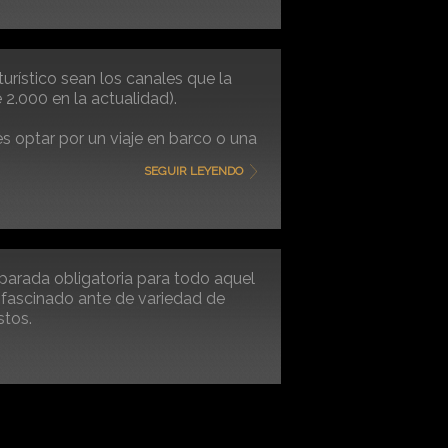
turístico sean los canales que la
2.000 en la actualidad).
es optar por un viaje en barco o una
SEGUIR LEYENDO
 parada obligatoria para todo aquel
e fascinado ante de variedad de
stos.