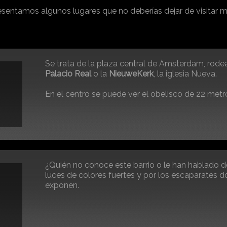
esentamos algunos lugares que no deberías dejar de visitar mi
Se trata de la plaza central de Ámsterdam, rodea
Palacio Real
o la
NieuweKerk
, la iglesia Nueva.
En el centro se puede ver el obelisco de 22 metro
honor a los soldados caídos durante la Segunda
¿Quién no conoce este barrio o le han hablado d
luces de colores fuertes y por los escaparates d
exponen.
En este barrio también puedes visitar la iglesia 
construida a finales del siglo XIV.