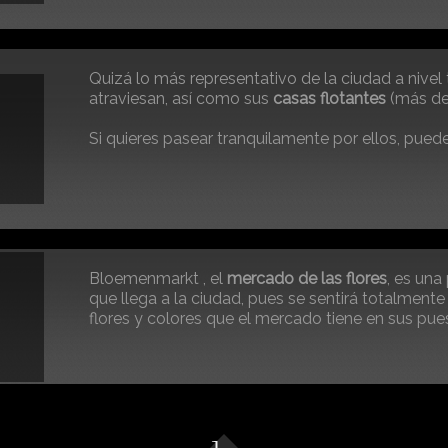
Quizá lo más representativo de la ciudad a nivel 
atraviesan, así como sus
casas flotantes
(más de 
Si quieres pasear tranquilamente por ellos, pued
barca a pedales, así podrás ir a tu aire.
Bloemenmarkt , el
mercado de las flores
, es una
que llega a la ciudad, pues se sentirá totalment
flores y colores que el mercado tiene en sus pue