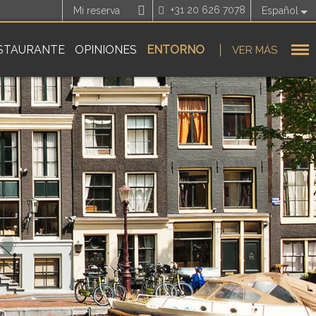
+31 20 626 7078
Mi reserva
Español
STAURANTE
OPINIONES
ENTORNO
VER MÁS