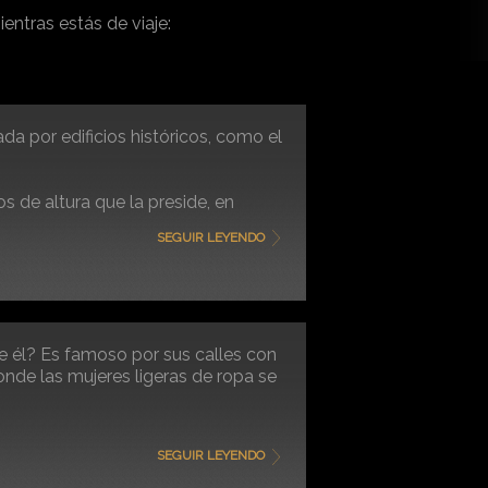
entras estás de viaje:
da por edificios históricos, como el
s de altura que la preside, en
 Guerra Mundial.
SEGUIR LEYENDO
e él? Es famoso por sus calles con
onde las mujeres ligeras de ropa se
más antigua de la ciudad,
OudeKerk
,
SEGUIR LEYENDO