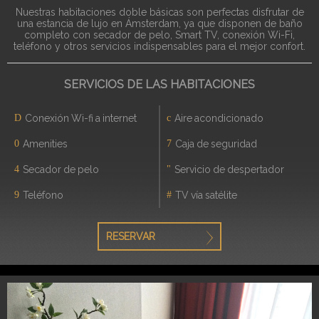
Nuestras habitaciones doble básicas son perfectas disfrutar de
una estancia de lujo en Ámsterdam, ya que disponen de baño
completo con secador de pelo, Smart TV, conexión Wi-Fi,
teléfono y otros servicios indispensables para el mejor confort.
SERVICIOS DE LAS HABITACIONES
Conexión Wi-fi a internet
Aire acondicionado
Amenities
Caja de seguridad
Secador de pelo
Servicio de despertador
Teléfono
TV vía satélite
RESERVAR