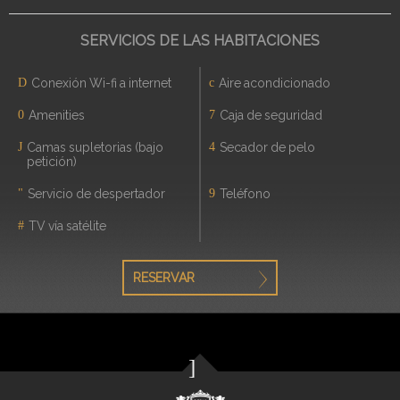
SERVICIOS DE LAS HABITACIONES
Conexión Wi-fi a internet
Aire acondicionado
Amenities
Caja de seguridad
Camas supletorias (bajo
Secador de pelo
petición)
Servicio de despertador
Teléfono
TV vía satélite
RESERVAR