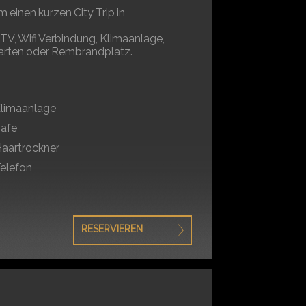
einen kurzen City Trip in
TV, Wifi Verbindung, Klimaanlage,
 Garten oder Rembrandplatz.
limaanlage
afe
aartrockner
elefon
RESERVIEREN