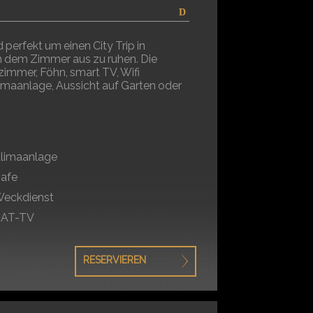
perfekt um einen City Trip in
n dem Zimmer aus zu ruhen. Die
immer, Föhn, smart TV, Wifi
Klimaanlage, Aussicht auf Garten oder
limaanlage
afe
eckdienst
SAT-TV
RESERVIEREN