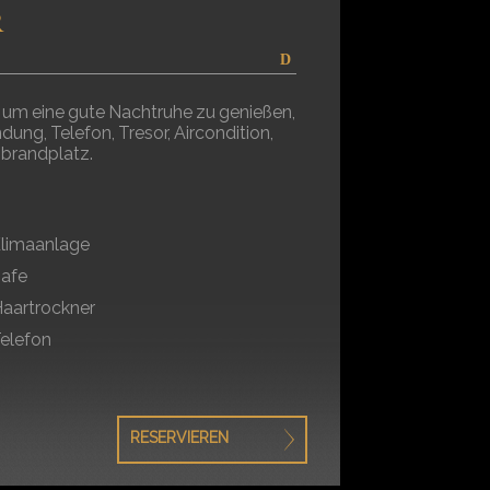
R
 um eine gute Nachtruhe zu genießen,
ung, Telefon, Tresor, Aircondition,
mbrandplatz.
limaanlage
afe
aartrockner
elefon
RESERVIEREN