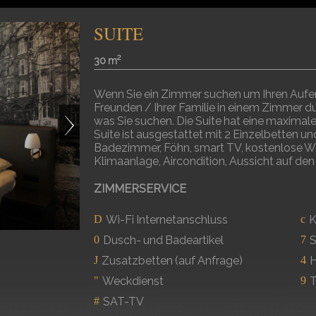
SUITE
2
30 m
Wenn Sie ein Zimmer suchen um Ihren Aufen
Freunden / Ihrer Familie in einem Zimmer dur
was Sie suchen. Die Suite hat eine maximal
Suite ist ausgestattet mit 2 Einzelbetten u
Badezimmer, Föhn, smart TV, kostenlose Wif
Klimaanlage, Aircondition, Aussicht auf de
ZIMMERSERVICE
Wi-Fi Internetanschluss
K
Dusch- und Badeartikel
S
Zusatzbetten (auf Anfrage)
H
Weckdienst
T
SAT-TV