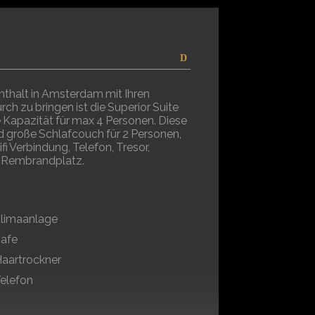
thalt in Amsterdam mit Ihren
ch zu bringen ist die Superior Suite
e Kapazität für max 4 Personen. Diese
nd große Schlafcouch für 2 Personen,
i Verbindung, Telefon, Tresor,
n Rembrandplatz.
limaanlage
afe
aartrockner
elefon