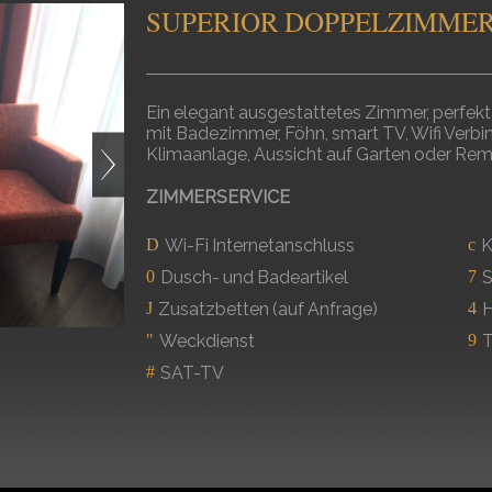
SUPERIOR DOPPELZIMME
Ein elegant ausgestattetes Zimmer, perfekt
mit Badezimmer, Föhn, smart TV, Wifi Verbind
Klimaanlage, Aussicht auf Garten oder Re
ZIMMERSERVICE
Wi-Fi Internetanschluss
K
Dusch- und Badeartikel
S
Zusatzbetten (auf Anfrage)
H
Weckdienst
T
SAT-TV